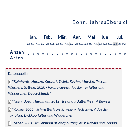
Bonn: Jahresübersic
Jan.
Feb.
Mär.
Apr.
Mai
Jun.
Jul.
Anf.
Mit.
Ende
Anf.
Mit.
Ende
Anf.
Mit.
Ende
Anf.
Mit.
Ende
Anf.
Mit.
Ende
Anf.
Mit.
Ende
Anf.
Mit.
Ende
Anzahl
0
0
0
0
0
0
0
0
0
0
0
0
0
0
0
0
0
0
0
0
0
Arten
Datenquellen:
Reinhardt; Harpke; Caspari; Dolek; Kuehn; Musche; Trusch; 
Wiemers; Settele, 2020 - Verbreitungsatlas der Tagfalter und 
Widderchen Deutschlands
Nash; Boyd; Hardiman, 2012 - Ireland's Butterflies - A Review
Kolligs, 2003 - Schmetterlinge Schleswig-Holsteins, Atlas der 
Tagfalter, Dickkopffalter und Widderchen
Asher, 2001 - Millennium atlas of butterflies in Britain and Ireland