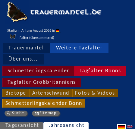
Stadium, Anfang August 2026 in 
Falter (übersommernd)
Trauermantel
Weitere Tagfalter
Über uns...
Schmetterlingskalender
Tagfalter Bonns
Tagfalter Großbritanniens
Biotope
Artenschwund
Fotos & Videos
Schmetterlingskalender Bonn
Suche
Sitemap
Tagesansicht
Jahresansicht