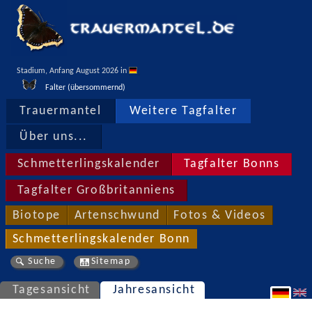
Stadium, Anfang August 2026 in 
Falter (übersommernd)
Trauermantel
Weitere Tagfalter
Über uns...
Schmetterlingskalender
Tagfalter Bonns
Tagfalter Großbritanniens
Biotope
Artenschwund
Fotos & Videos
Schmetterlingskalender Bonn
Suche
Sitemap
Tagesansicht
Jahresansicht