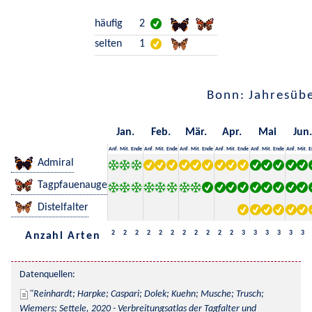
häufig
2
selten
1
Bonn: Jahresübe
Jan.
Feb.
Mär.
Apr.
Mai
Jun.
Anf.
Mit.
Ende
Anf.
Mit.
Ende
Anf.
Mit.
Ende
Anf.
Mit.
Ende
Anf.
Mit.
Ende
Anf.
Mit.
E
Admiral
Tagpfauenauge
Distelfalter
2
2
2
2
2
2
2
2
2
2
2
3
3
3
3
3
3
Anzahl Arten
Datenquellen:
Reinhardt; Harpke; Caspari; Dolek; Kuehn; Musche; Trusch; 
Wiemers; Settele, 2020 - Verbreitungsatlas der Tagfalter und 