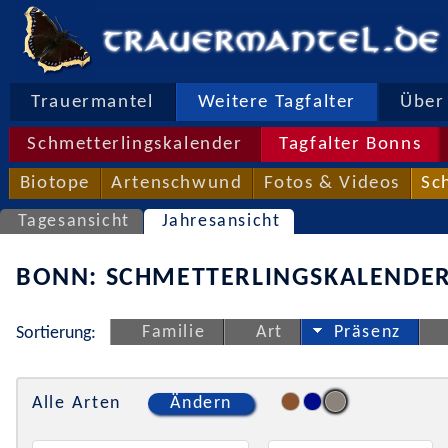
Trauermantel
Weitere Tagfalter
Über 
Schmetterlingskalender
Tagfalter Bonns
Biotope
Artenschwund
Fotos & Videos
Sc
Tagesansicht
Jahresansicht
BONN: SCHMETTERLINGSKALENDER
Familie
Art
Präsenz
Sortierung:
Alle Arten
Ändern