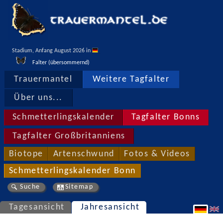
Stadium, Anfang August 2026 in 
Falter (übersommernd)
Trauermantel
Weitere Tagfalter
Über uns...
Schmetterlingskalender
Tagfalter Bonns
Tagfalter Großbritanniens
Biotope
Artenschwund
Fotos & Videos
Schmetterlingskalender Bonn
Suche
Sitemap
Tagesansicht
Jahresansicht