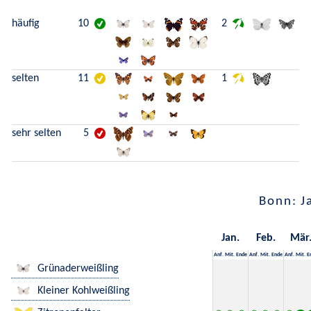
häufig
10
2
selten
11
1
sehr selten
5
Bonn: J
Jan.
Feb.
Mär
Anf.
Mit.
Ende
Anf.
Mit.
Ende
Anf.
Mit.
E
Grünaderweißling
Kleiner Kohlweißling