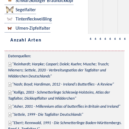
Schwarzkolbiger Braundickkopf
Segelfalter
Tintenfleckweißling
Ulmen-Zipfelfalter
6
6
6
6
6
6
6
6
Anzahl Arten
Datenquellen:
Reinhardt; Harpke; Caspari; Dolek; Kuehn; Musche; Trusch; 
Wiemers; Settele, 2020 - Verbreitungsatlas der Tagfalter und 
Widderchen Deutschlands
Nash; Boyd; Hardiman, 2012 - Ireland's Butterflies - A Review
Kolligs, 2003 - Schmetterlinge Schleswig-Holsteins, Atlas der 
Tagfalter, Dickkopffalter und Widderchen
Asher, 2001 - Millennium atlas of butterflies in Britain and Ireland
Settele, 1999 - Die Tagfalter Deutschlands
Ebert; Rennwald, 1991 - Die Schmetterlinge Baden-Württembergs. 