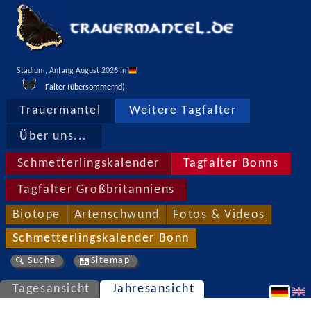
Stadium, Anfang August 2026 in 
Falter (übersommernd)
Trauermantel
Weitere Tagfalter
Über uns...
Schmetterlingskalender
Tagfalter Bonns
Tagfalter Großbritanniens
Biotope
Artenschwund
Fotos & Videos
Schmetterlingskalender Bonn
Suche
Sitemap
Tagesansicht
Jahresansicht