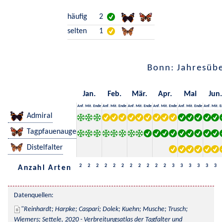
häufig
2
selten
1
Bonn: Jahresübe
Jan.
Feb.
Mär.
Apr.
Mai
Jun.
Anf.
Mit.
Ende
Anf.
Mit.
Ende
Anf.
Mit.
Ende
Anf.
Mit.
Ende
Anf.
Mit.
Ende
Anf.
Mit.
E
Admiral
Tagpfauenauge
Distelfalter
2
2
2
2
2
2
2
2
2
2
2
3
3
3
3
3
3
Anzahl Arten
Datenquellen:
Reinhardt; Harpke; Caspari; Dolek; Kuehn; Musche; Trusch; 
Wiemers; Settele, 2020 - Verbreitungsatlas der Tagfalter und 