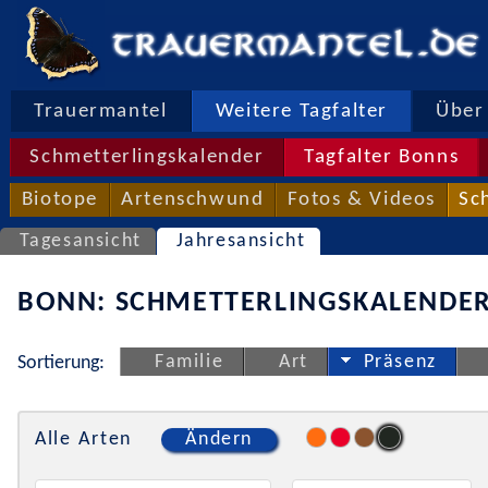
Trauermantel
Weitere Tagfalter
Über 
Schmetterlingskalender
Tagfalter Bonns
Biotope
Artenschwund
Fotos & Videos
Sc
Tagesansicht
Jahresansicht
BONN: SCHMETTERLINGSKALENDER
Familie
Art
Präsenz
Sortierung:
Alle Arten
Ändern