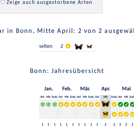
Zeige auch ausgestorbene Arten
r in Bonn, Mitte April: 2 von 2 ausgewä
selten
2
Bonn: Jahresübersicht
Jan.
Feb.
Mär.
Apr.
Mai
Anf.
Mit.
Ende
Anf.
Mit.
Ende
Anf.
Mit.
Ende
Anf.
Mit.
Ende
Anf.
Mit.
End
1
1
1
1
1
1
1
1
1
1
2
2
2
2
2