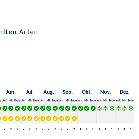
hlten Arten
Jun.
Jul.
Aug.
Sep.
Okt.
Nov.
Dez.
e
Anf.
Mit.
Ende
Anf.
Mit.
Ende
Anf.
Mit.
Ende
Anf.
Mit.
Ende
Anf.
Mit.
Ende
Anf.
Mit.
Ende
Anf.
Mit.
Ende
2
2
2
2
2
2
2
2
2
2
2
2
1
1
1
1
1
1
1
1
1