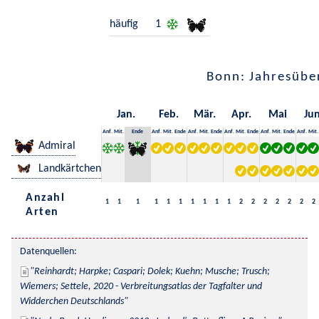
häufig
1
Bonn: Jahresübe
Jan.
Feb.
Mär.
Apr.
Mai
Jun
Anf.
Mit.
Ende
Anf.
Mit.
Ende
Anf.
Mit.
Ende
Anf.
Mit.
Ende
Anf.
Mit.
Ende
Anf.
Mit.
Admiral
Landkärtchen
Anzahl
1
1
1
1
1
1
1
1
1
1
2
2
2
2
2
2
2
Arten
Datenquellen:
Reinhardt; Harpke; Caspari; Dolek; Kuehn; Musche; Trusch; 
Wiemers; Settele, 2020 - Verbreitungsatlas der Tagfalter und 
Widderchen Deutschlands