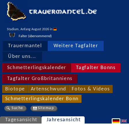
Stadium, Anfang August 2026 in 
Falter (übersommernd)
Trauermantel
Weitere Tagfalter
Über uns...
Schmetterlingskalender
Tagfalter Bonns
Tagfalter Großbritanniens
Biotope
Artenschwund
Fotos & Videos
Schmetterlingskalender Bonn
Suche
Sitemap
Tagesansicht
Jahresansicht