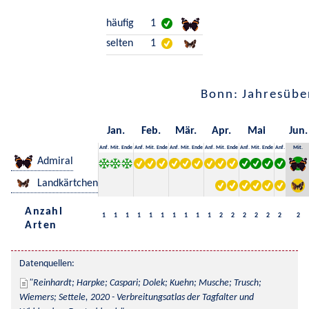
häufig
1
selten
1
Bonn: Jahresübe
Jan.
Feb.
Mär.
Apr.
Mai
Jun.
Anf.
Mit.
Ende
Anf.
Mit.
Ende
Anf.
Mit.
Ende
Anf.
Mit.
Ende
Anf.
Mit.
Ende
Anf.
Mit.
Admiral
Landkärtchen
Anzahl
1
1
1
1
1
1
1
1
1
1
2
2
2
2
2
2
2
Arten
Datenquellen:
Reinhardt; Harpke; Caspari; Dolek; Kuehn; Musche; Trusch; 
Wiemers; Settele, 2020 - Verbreitungsatlas der Tagfalter und 