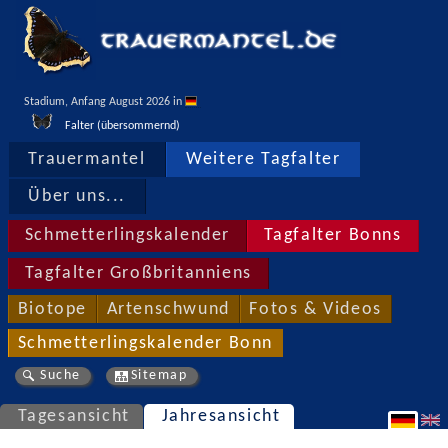
Stadium, Anfang August 2026 in 
Falter (übersommernd)
Trauermantel
Weitere Tagfalter
Über uns...
Schmetterlingskalender
Tagfalter Bonns
Tagfalter Großbritanniens
Biotope
Artenschwund
Fotos & Videos
Schmetterlingskalender Bonn
Suche
Sitemap
Tagesansicht
Jahresansicht