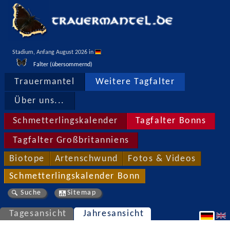
Stadium, Anfang August 2026 in 
Falter (übersommernd)
Trauermantel
Weitere Tagfalter
Über uns...
Schmetterlingskalender
Tagfalter Bonns
Tagfalter Großbritanniens
Biotope
Artenschwund
Fotos & Videos
Schmetterlingskalender Bonn
Suche
Sitemap
Tagesansicht
Jahresansicht