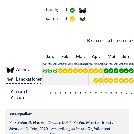
häufig
1
selten
1
Bonn: Jahresübe
Jan.
Feb.
Mär.
Apr.
Mai
Jun.
Anf.
Mit.
Ende
Anf.
Mit.
Ende
Anf.
Mit.
Ende
Anf.
Mit.
Ende
Anf.
Mit.
Ende
Anf.
Mit.
Ende
Admiral
Landkärtchen
Anzahl
1
1
1
1
1
1
1
1
1
1
2
2
2
2
2
2
2
2
Arten
Datenquellen:
Reinhardt; Harpke; Caspari; Dolek; Kuehn; Musche; Trusch; 
Wiemers; Settele, 2020 - Verbreitungsatlas der Tagfalter und 