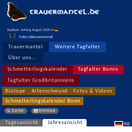
Stadium, Anfang August 2026 in 
Falter (übersommernd)
Trauermantel
Weitere Tagfalter
Über uns...
Schmetterlingskalender
Tagfalter Bonns
Tagfalter Großbritanniens
Biotope
Artenschwund
Fotos & Videos
Schmetterlingskalender Bonn
Suche
Sitemap
Tagesansicht
Jahresansicht