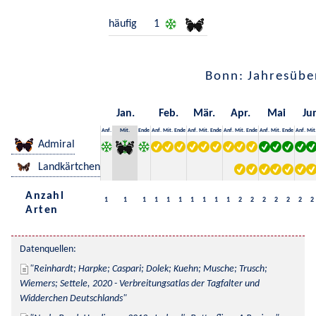
häufig
1
Bonn: Jahresübe
Jan.
Feb.
Mär.
Apr.
Mai
Ju
Anf.
Mit.
Ende
Anf.
Mit.
Ende
Anf.
Mit.
Ende
Anf.
Mit.
Ende
Anf.
Mit.
Ende
Anf.
Mit
Admiral
Landkärtchen
Anzahl
1
1
1
1
1
1
1
1
1
1
2
2
2
2
2
2
2
Arten
Datenquellen:
Reinhardt; Harpke; Caspari; Dolek; Kuehn; Musche; Trusch; 
Wiemers; Settele, 2020 - Verbreitungsatlas der Tagfalter und 
Widderchen Deutschlands