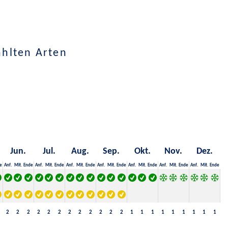
ählten Arten
Jun.
Jul.
Aug.
Sep.
Okt.
Nov.
Dez.
e
Anf.
Mit.
Ende
Anf.
Mit.
Ende
Anf.
Mit.
Ende
Anf.
Mit.
Ende
Anf.
Mit.
Ende
Anf.
Mit.
Ende
Anf.
Mit.
Ende
2
2
2
2
2
2
2
2
2
2
2
2
1
1
1
1
1
1
1
1
1