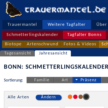
Trauermantel
Weitere Tagfalter
Über 
Schmetterlingskalender
Tagfalter Bonns
Biotope
Artenschwund
Fotos & Videos
Sc
Tagesansicht
Jahresansicht
BONN: SCHMETTERLINGSKALENDER
Familie
Art
Präsenz
Sortierung:
Alle Arten
Ändern