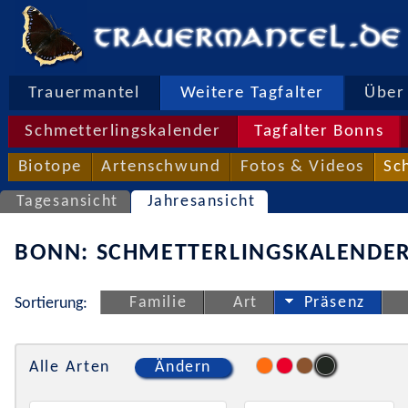
Trauermantel
Weitere Tagfalter
Über 
Schmetterlingskalender
Tagfalter Bonns
Biotope
Artenschwund
Fotos & Videos
Sc
Tagesansicht
Jahresansicht
BONN: SCHMETTERLINGSKALENDER
Familie
Art
Präsenz
Sortierung:
Alle Arten
Ändern