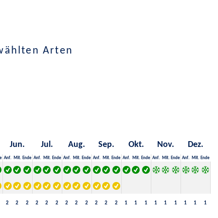
wählten Arten
Jun.
Jul.
Aug.
Sep.
Okt.
Nov.
Dez.
e
Anf.
Mit.
Ende
Anf.
Mit.
Ende
Anf.
Mit.
Ende
Anf.
Mit.
Ende
Anf.
Mit.
Ende
Anf.
Mit.
Ende
Anf.
Mit.
Ende
2
2
2
2
2
2
2
2
2
2
2
2
1
1
1
1
1
1
1
1
1