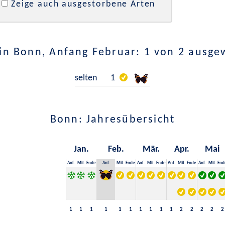
Zeige auch ausgestorbene Arten
in Bonn, Anfang Februar: 1 von 2 ausge
selten
1
Bonn: Jahresübersicht
Jan.
Feb.
Mär.
Apr.
Mai
Anf.
Mit.
Ende
Anf.
Mit.
Ende
Anf.
Mit.
Ende
Anf.
Mit.
Ende
Anf.
Mit.
End
1
1
1
1
1
1
1
1
1
1
2
2
2
2
2