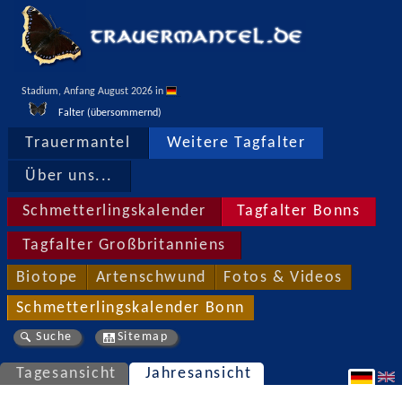
Stadium, Anfang August 2026 in 
Falter (übersommernd)
Trauermantel
Weitere Tagfalter
Über uns...
Schmetterlingskalender
Tagfalter Bonns
Tagfalter Großbritanniens
Biotope
Artenschwund
Fotos & Videos
Schmetterlingskalender Bonn
Suche
Sitemap
Tagesansicht
Jahresansicht