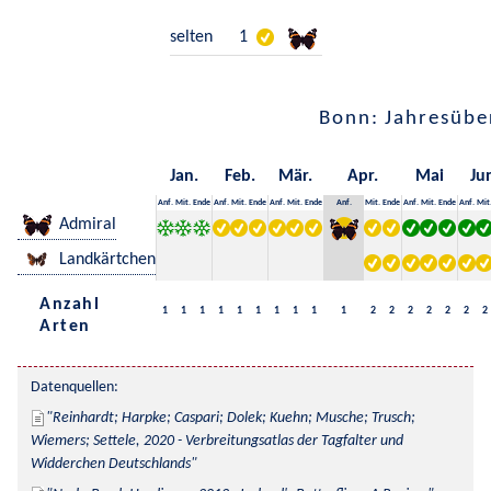
selten
1
Bonn: Jahresübe
Jan.
Feb.
Mär.
Apr.
Mai
Ju
Anf.
Mit.
Ende
Anf.
Mit.
Ende
Anf.
Mit.
Ende
Anf.
Mit.
Ende
Anf.
Mit.
Ende
Anf.
Mit
Admiral
Landkärtchen
Anzahl
1
1
1
1
1
1
1
1
1
1
2
2
2
2
2
2
2
Arten
Datenquellen:
Reinhardt; Harpke; Caspari; Dolek; Kuehn; Musche; Trusch; 
Wiemers; Settele, 2020 - Verbreitungsatlas der Tagfalter und 
Widderchen Deutschlands