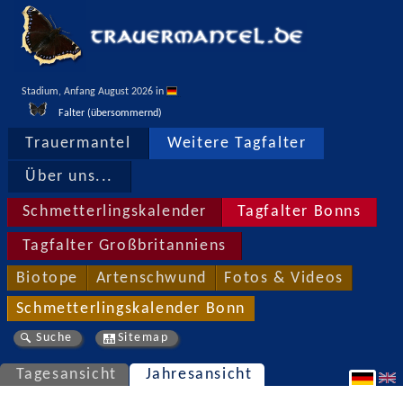
Stadium, Anfang August 2026 in 
Falter (übersommernd)
Trauermantel
Weitere Tagfalter
Über uns...
Schmetterlingskalender
Tagfalter Bonns
Tagfalter Großbritanniens
Biotope
Artenschwund
Fotos & Videos
Schmetterlingskalender Bonn
Suche
Sitemap
Tagesansicht
Jahresansicht