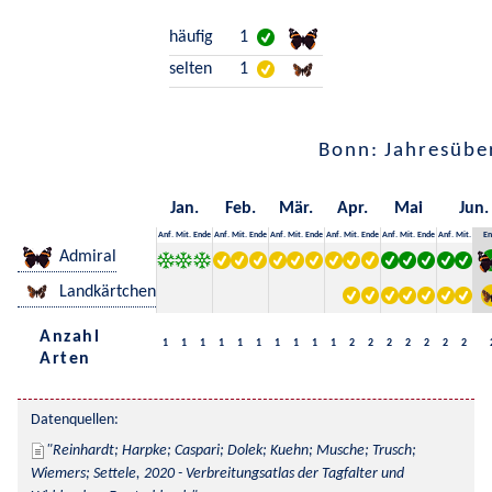
häufig
1
selten
1
Bonn: Jahresübe
Jan.
Feb.
Mär.
Apr.
Mai
Jun.
Anf.
Mit.
Ende
Anf.
Mit.
Ende
Anf.
Mit.
Ende
Anf.
Mit.
Ende
Anf.
Mit.
Ende
Anf.
Mit.
En
Admiral
Landkärtchen
Anzahl
1
1
1
1
1
1
1
1
1
1
2
2
2
2
2
2
2
Arten
Datenquellen:
Reinhardt; Harpke; Caspari; Dolek; Kuehn; Musche; Trusch; 
Wiemers; Settele, 2020 - Verbreitungsatlas der Tagfalter und 