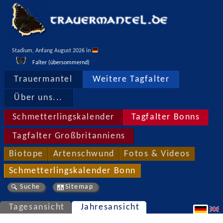
Stadium, Anfang August 2026 in 
Falter (übersommernd)
Trauermantel
Weitere Tagfalter
Über uns...
Schmetterlingskalender
Tagfalter Bonns
Tagfalter Großbritanniens
Biotope
Artenschwund
Fotos & Videos
Schmetterlingskalender Bonn
Suche
Sitemap
Tagesansicht
Jahresansicht