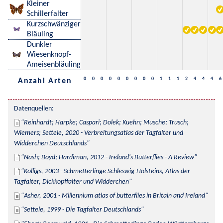
Kleiner
Schillerfalter
Kurzschwänziger
Bläuling
Dunkler
Wiesenknopf-
Ameisenbläuling
0
0
0
0
0
0
0
0
0
1
1
1
2
4
4
4
6
Anzahl Arten
Datenquellen:
Reinhardt; Harpke; Caspari; Dolek; Kuehn; Musche; Trusch; 
Wiemers; Settele, 2020 - Verbreitungsatlas der Tagfalter und 
Widderchen Deutschlands
Nash; Boyd; Hardiman, 2012 - Ireland's Butterflies - A Review
Kolligs, 2003 - Schmetterlinge Schleswig-Holsteins, Atlas der 
Tagfalter, Dickkopffalter und Widderchen
Asher, 2001 - Millennium atlas of butterflies in Britain and Ireland
Settele, 1999 - Die Tagfalter Deutschlands