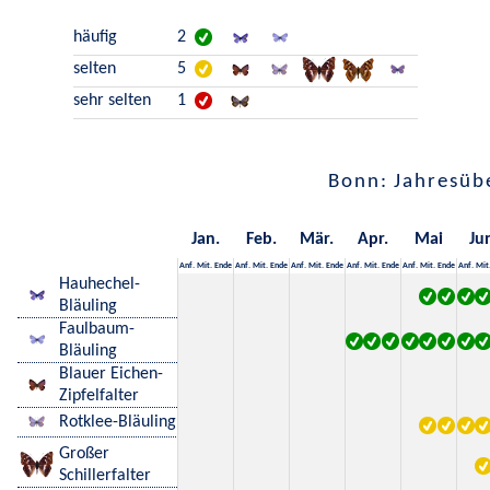
häufig
2
selten
5
sehr selten
1
Bonn: Jahresüb
Jan.
Feb.
Mär.
Apr.
Mai
Ju
Anf.
Mit.
Ende
Anf.
Mit.
Ende
Anf.
Mit.
Ende
Anf.
Mit.
Ende
Anf.
Mit.
Ende
Anf.
Mit
Hauhechel-
Bläuling
Faulbaum-
Bläuling
Blauer Eichen-
Zipfelfalter
Rotklee-Bläuling
Großer
Schillerfalter