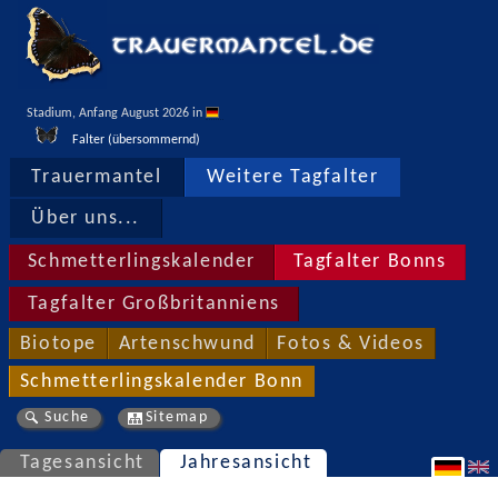
Stadium, Anfang August 2026 in 
Falter (übersommernd)
Trauermantel
Weitere Tagfalter
Über uns...
Schmetterlingskalender
Tagfalter Bonns
Tagfalter Großbritanniens
Biotope
Artenschwund
Fotos & Videos
Schmetterlingskalender Bonn
Suche
Sitemap
Tagesansicht
Jahresansicht