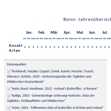
Bonn: Jahresübersic
Jan.
Feb.
Mär.
Apr.
Mai
Jun.
Jul.
Anf.
Mit.
Ende
Anf.
Mit.
Ende
Anf.
Mit.
Ende
Anf.
Mit.
Ende
Anf.
Mit.
Ende
Anf.
Mit.
Ende
Anf.
Mit.
Ende
Anzahl
0
0
0
0
0
0
0
0
0
0
0
0
0
0
0
0
0
0
0
0
0
Arten
Datenquellen:
Reinhardt; Harpke; Caspari; Dolek; Kuehn; Musche; Trusch; 
Wiemers; Settele, 2020 - Verbreitungsatlas der Tagfalter und 
Widderchen Deutschlands
Nash; Boyd; Hardiman, 2012 - Ireland's Butterflies - A Review
Kolligs, 2003 - Schmetterlinge Schleswig-Holsteins, Atlas der 
Tagfalter, Dickkopffalter und Widderchen
Asher, 2001 - Millennium atlas of butterflies in Britain and Ireland