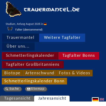
Stadium, Anfang August 2026 in 
Falter (übersommernd)
Trauermantel
Weitere Tagfalter
Über uns...
Schmetterlingskalender
Tagfalter Bonns
Tagfalter Großbritanniens
Biotope
Artenschwund
Fotos & Videos
Schmetterlingskalender Bonn
Suche
Sitemap
Tagesansicht
Jahresansicht