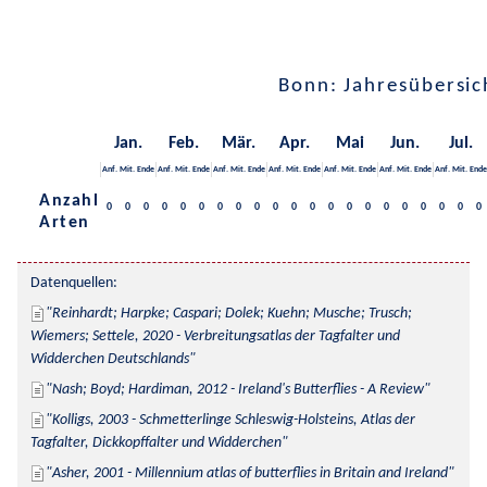
Bonn: Jahresübersic
Jan.
Feb.
Mär.
Apr.
Mai
Jun.
Jul.
Anf.
Mit.
Ende
Anf.
Mit.
Ende
Anf.
Mit.
Ende
Anf.
Mit.
Ende
Anf.
Mit.
Ende
Anf.
Mit.
Ende
Anf.
Mit.
Ende
Anzahl
0
0
0
0
0
0
0
0
0
0
0
0
0
0
0
0
0
0
0
0
0
Arten
Datenquellen:
Reinhardt; Harpke; Caspari; Dolek; Kuehn; Musche; Trusch; 
Wiemers; Settele, 2020 - Verbreitungsatlas der Tagfalter und 
Widderchen Deutschlands
Nash; Boyd; Hardiman, 2012 - Ireland's Butterflies - A Review
Kolligs, 2003 - Schmetterlinge Schleswig-Holsteins, Atlas der 
Tagfalter, Dickkopffalter und Widderchen
Asher, 2001 - Millennium atlas of butterflies in Britain and Ireland