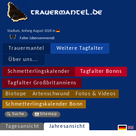
Stadium, Anfang August 2026 in 
Falter (übersommernd)
Trauermantel
Weitere Tagfalter
Über uns...
Schmetterlingskalender
Tagfalter Bonns
Tagfalter Großbritanniens
Biotope
Artenschwund
Fotos & Videos
Schmetterlingskalender Bonn
Suche
Sitemap
Tagesansicht
Jahresansicht