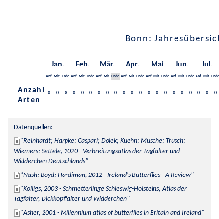
Bonn: Jahresübersic
Jan.
Feb.
Mär.
Apr.
Mai
Jun.
Jul.
Anf.
Mit.
Ende
Anf.
Mit.
Ende
Anf.
Mit.
Ende
Anf.
Mit.
Ende
Anf.
Mit.
Ende
Anf.
Mit.
Ende
Anf.
Mit.
Ende
Anzahl
0
0
0
0
0
0
0
0
0
0
0
0
0
0
0
0
0
0
0
0
0
Arten
Datenquellen:
Reinhardt; Harpke; Caspari; Dolek; Kuehn; Musche; Trusch; 
Wiemers; Settele, 2020 - Verbreitungsatlas der Tagfalter und 
Widderchen Deutschlands
Nash; Boyd; Hardiman, 2012 - Ireland's Butterflies - A Review
Kolligs, 2003 - Schmetterlinge Schleswig-Holsteins, Atlas der 
Tagfalter, Dickkopffalter und Widderchen
Asher, 2001 - Millennium atlas of butterflies in Britain and Ireland