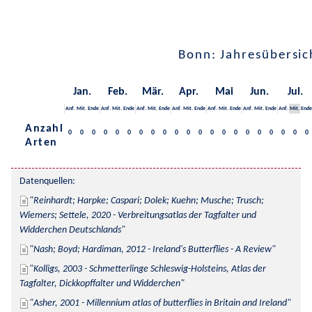
Bonn: Jahresübersic
Jan.
Feb.
Mär.
Apr.
Mai
Jun.
Jul.
Anf.
Mit.
Ende
Anf.
Mit.
Ende
Anf.
Mit.
Ende
Anf.
Mit.
Ende
Anf.
Mit.
Ende
Anf.
Mit.
Ende
Anf.
Mit.
Ende
Anzahl
0
0
0
0
0
0
0
0
0
0
0
0
0
0
0
0
0
0
0
0
0
Arten
Datenquellen:
Reinhardt; Harpke; Caspari; Dolek; Kuehn; Musche; Trusch; 
Wiemers; Settele, 2020 - Verbreitungsatlas der Tagfalter und 
Widderchen Deutschlands
Nash; Boyd; Hardiman, 2012 - Ireland's Butterflies - A Review
Kolligs, 2003 - Schmetterlinge Schleswig-Holsteins, Atlas der 
Tagfalter, Dickkopffalter und Widderchen
Asher, 2001 - Millennium atlas of butterflies in Britain and Ireland