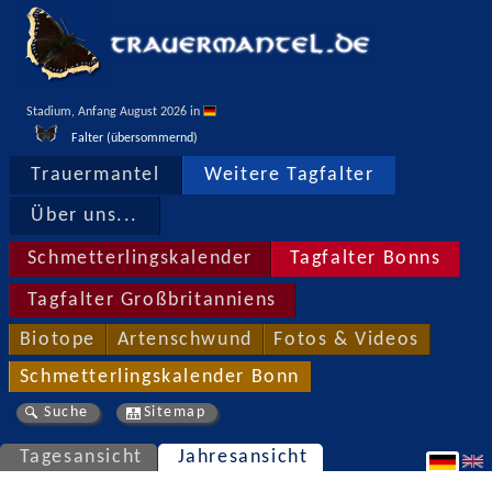
Stadium, Anfang August 2026 in 
Falter (übersommernd)
Trauermantel
Weitere Tagfalter
Über uns...
Schmetterlingskalender
Tagfalter Bonns
Tagfalter Großbritanniens
Biotope
Artenschwund
Fotos & Videos
Schmetterlingskalender Bonn
Suche
Sitemap
Tagesansicht
Jahresansicht