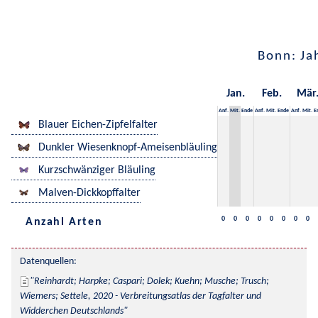
Bonn: Ja
Jan.
Feb.
Mär
Anf.
Mit.
Ende
Anf.
Mit.
Ende
Anf.
Mit.
E
Blauer Eichen-Zipfelfalter
Dunkler Wiesenknopf-Ameisenbläuling
Kurzschwänziger Bläuling
Malven-Dickkopffalter
0
0
0
0
0
0
0
0
Anzahl Arten
Datenquellen:
Reinhardt; Harpke; Caspari; Dolek; Kuehn; Musche; Trusch; 
Wiemers; Settele, 2020 - Verbreitungsatlas der Tagfalter und 
Widderchen Deutschlands