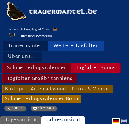
Stadium, Anfang August 2026 in 
Falter (übersommernd)
Trauermantel
Weitere Tagfalter
Über uns...
Schmetterlingskalender
Tagfalter Bonns
Tagfalter Großbritanniens
Biotope
Artenschwund
Fotos & Videos
Schmetterlingskalender Bonn
Suche
Sitemap
Tagesansicht
Jahresansicht