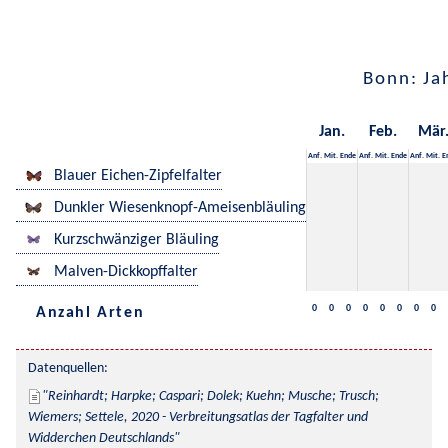
Bonn: Ja
Jan.
Feb.
Mär
Anf.
Mit.
Ende
Anf.
Mit.
Ende
Anf.
Mit.
E
Blauer Eichen-Zipfelfalter
Dunkler Wiesenknopf-Ameisenbläuling
Kurzschwänziger Bläuling
Malven-Dickkopffalter
0
0
0
0
0
0
0
0
Anzahl Arten
Datenquellen:
Reinhardt; Harpke; Caspari; Dolek; Kuehn; Musche; Trusch; 
Wiemers; Settele, 2020 - Verbreitungsatlas der Tagfalter und 
Widderchen Deutschlands