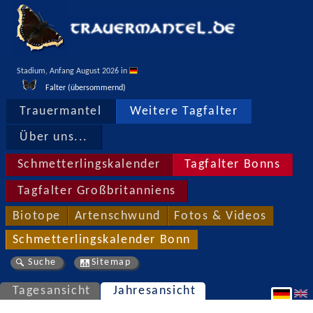
Stadium, Anfang August 2026 in 
Falter (übersommernd)
Trauermantel
Weitere Tagfalter
Über uns...
Schmetterlingskalender
Tagfalter Bonns
Tagfalter Großbritanniens
Biotope
Artenschwund
Fotos & Videos
Schmetterlingskalender Bonn
Suche
Sitemap
Tagesansicht
Jahresansicht