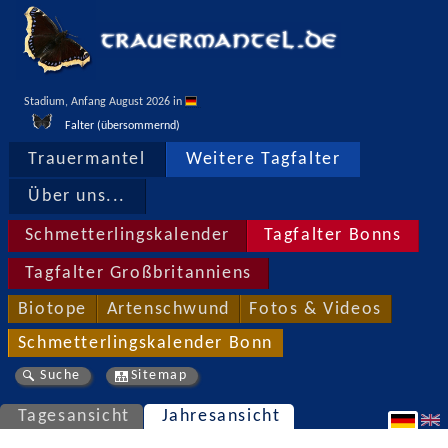
Stadium, Anfang August 2026 in 
Falter (übersommernd)
Trauermantel
Weitere Tagfalter
Über uns...
Schmetterlingskalender
Tagfalter Bonns
Tagfalter Großbritanniens
Biotope
Artenschwund
Fotos & Videos
Schmetterlingskalender Bonn
Suche
Sitemap
Tagesansicht
Jahresansicht