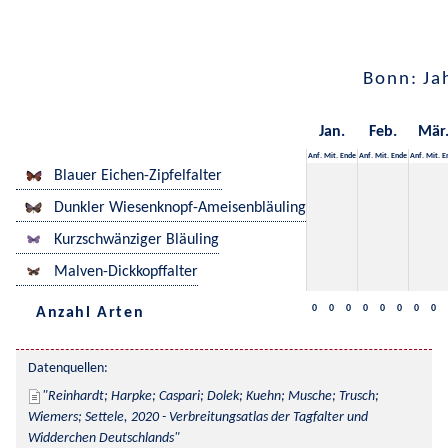
Bonn: Ja
Jan.
Feb.
Mär
Anf.
Mit.
Ende
Anf.
Mit.
Ende
Anf.
Mit.
E
Blauer Eichen-Zipfelfalter
Dunkler Wiesenknopf-Ameisenbläuling
Kurzschwänziger Bläuling
Malven-Dickkopffalter
0
0
0
0
0
0
0
0
Anzahl Arten
Datenquellen:
Reinhardt; Harpke; Caspari; Dolek; Kuehn; Musche; Trusch; 
Wiemers; Settele, 2020 - Verbreitungsatlas der Tagfalter und 
Widderchen Deutschlands