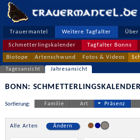
Trauermantel
Weitere Tagfalter
Über 
Schmetterlingskalender
Tagfalter Bonns
Biotope
Artenschwund
Fotos & Videos
Sc
Tagesansicht
Jahresansicht
BONN: SCHMETTERLINGSKALENDER
Familie
Art
Präsenz
Sortierung:
Alle Arten
Ändern