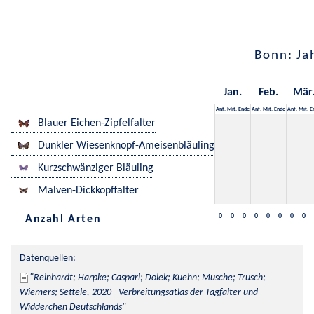
Bonn: Ja
Jan.
Feb.
Mär
Anf.
Mit.
Ende
Anf.
Mit.
Ende
Anf.
Mit.
E
Blauer Eichen-Zipfelfalter
Dunkler Wiesenknopf-Ameisenbläuling
Kurzschwänziger Bläuling
Malven-Dickkopffalter
0
0
0
0
0
0
0
0
Anzahl Arten
Datenquellen:
Reinhardt; Harpke; Caspari; Dolek; Kuehn; Musche; Trusch; 
Wiemers; Settele, 2020 - Verbreitungsatlas der Tagfalter und 
Widderchen Deutschlands