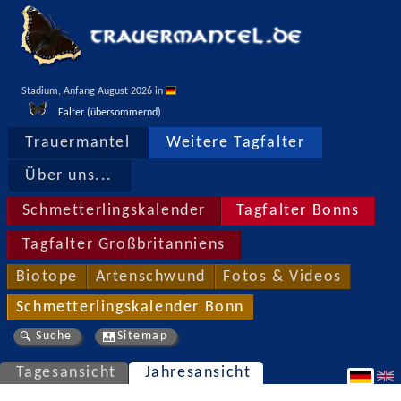
Stadium, Anfang August 2026 in 
Falter (übersommernd)
Trauermantel
Weitere Tagfalter
Über uns...
Schmetterlingskalender
Tagfalter Bonns
Tagfalter Großbritanniens
Biotope
Artenschwund
Fotos & Videos
Schmetterlingskalender Bonn
Suche
Sitemap
Tagesansicht
Jahresansicht