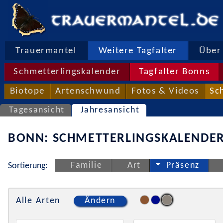
Trauermantel
Weitere Tagfalter
Über 
Schmetterlingskalender
Tagfalter Bonns
Biotope
Artenschwund
Fotos & Videos
Sc
Tagesansicht
Jahresansicht
BONN: SCHMETTERLINGSKALENDER
Familie
Art
Präsenz
Sortierung:
Alle Arten
Ändern