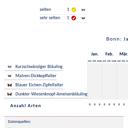
selten
1
sehr selten
1
Bonn: J
Jan.
Feb.
Mär
Anf.
Mit.
Ende
Anf.
Mit.
Ende
Anf.
Mit.
E
Kurzschwänziger Bläuling
Malven-Dickkopffalter
Blauer Eichen-Zipfelfalter
Dunkler Wiesenknopf-Ameisenbläuling
0
0
0
0
0
0
0
0
Anzahl Arten
Datenquellen: