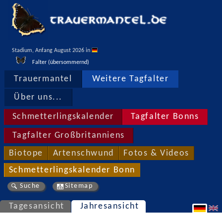
Stadium, Anfang August 2026 in 
Falter (übersommernd)
Trauermantel
Weitere Tagfalter
Über uns...
Schmetterlingskalender
Tagfalter Bonns
Tagfalter Großbritanniens
Biotope
Artenschwund
Fotos & Videos
Schmetterlingskalender Bonn
Suche
Sitemap
Tagesansicht
Jahresansicht