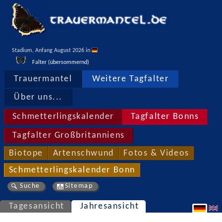
Stadium, Anfang August 2026 in 
Falter (übersommernd)
Trauermantel
Weitere Tagfalter
Über uns...
Schmetterlingskalender
Tagfalter Bonns
Tagfalter Großbritanniens
Biotope
Artenschwund
Fotos & Videos
Schmetterlingskalender Bonn
Suche
Sitemap
Tagesansicht
Jahresansicht