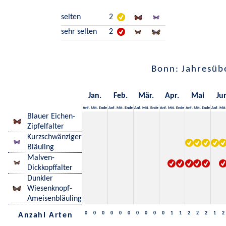
selten
2
sehr selten
2
Bonn: Jahresüb
Jan.
Feb.
Mär.
Apr.
Mai
Ju
Anf.
Mit.
Ende
Anf.
Mit.
Ende
Anf.
Mit.
Ende
Anf.
Mit.
Ende
Anf.
Mit.
Ende
Anf.
Mit
Blauer Eichen-
Zipfelfalter
Kurzschwänziger
Bläuling
Malven-
Dickkopffalter
Dunkler
Wiesenknopf-
Ameisenbläuling
0
0
0
0
0
0
0
0
0
0
1
1
2
2
2
1
2
Anzahl Arten