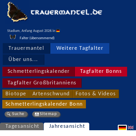
Stadium, Anfang August 2026 in 
Falter (übersommernd)
Trauermantel
Weitere Tagfalter
Über uns...
Schmetterlingskalender
Tagfalter Bonns
Tagfalter Großbritanniens
Biotope
Artenschwund
Fotos & Videos
Schmetterlingskalender Bonn
Suche
Sitemap
Tagesansicht
Jahresansicht