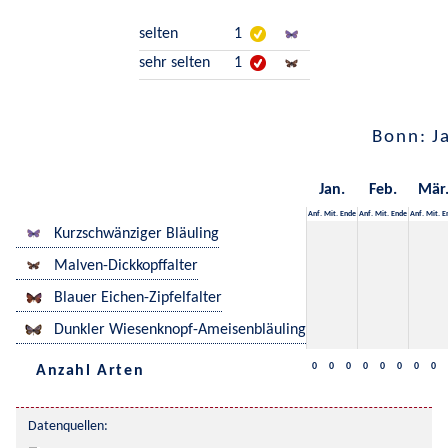
selten
1
sehr selten
1
Bonn: J
Jan.
Feb.
Mär
Anf.
Mit.
Ende
Anf.
Mit.
Ende
Anf.
Mit.
E
Kurzschwänziger Bläuling
Malven-Dickkopffalter
Blauer Eichen-Zipfelfalter
Dunkler Wiesenknopf-Ameisenbläuling
0
0
0
0
0
0
0
0
Anzahl Arten
Datenquellen: