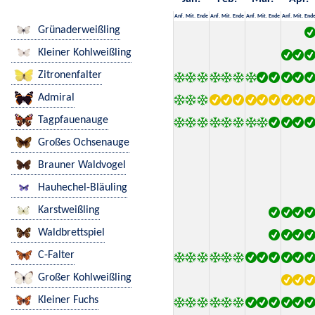
Anf.
Mit.
Ende
Anf.
Mit.
Ende
Anf.
Mit.
Ende
Anf.
Mit.
End
Grünaderweißling
Kleiner Kohlweißling
Zitronenfalter
Admiral
Tagpfauenauge
Großes Ochsenauge
Brauner Waldvogel
Hauhechel-Bläuling
Karstweißling
Waldbrettspiel
C-Falter
Großer Kohlweißling
Kleiner Fuchs