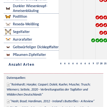
Dunkler Wiesenknopf-
Ameisenbläuling
Postillion
Reseda-Weißling
Segelfalter
Aurorafalter
Gelbwürfeliger Dickkopffalter
Pflaumen-Zipfelfalter
6
6
6
6
6
6
6
6
9
17
20
25
Anzahl Arten
Datenquellen:
Reinhardt; Harpke; Caspari; Dolek; Kuehn; Musche; Trusch; 
Wiemers; Settele, 2020 - Verbreitungsatlas der Tagfalter und 
Widderchen Deutschlands
Nash; Boyd; Hardiman, 2012 - Ireland's Butterflies - A Review