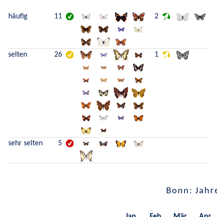
häufig
11
2
selten
26
1
sehr selten
5
Bonn: Jahr
Jan.
Feb.
Mär.
Apr.