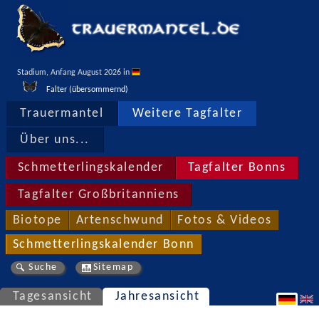
Stadium, Anfang August 2026 in 
Falter (übersommernd)
Trauermantel
Weitere Tagfalter
Über uns...
Schmetterlingskalender
Tagfalter Bonns
Tagfalter Großbritanniens
Biotope
Artenschwund
Fotos & Videos
Schmetterlingskalender Bonn
Suche
Sitemap
Tagesansicht
Jahresansicht