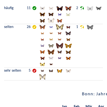
häufig
11
2
selten
26
1
sehr selten
5
Bonn: Jahr
Jan.
Feb.
Mär.
Apr.