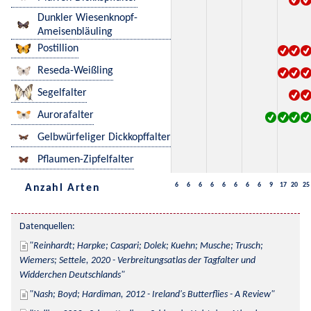
Dunkler Wiesenknopf-
Ameisenbläuling
Postillion
Reseda-Weißling
Segelfalter
Aurorafalter
Gelbwürfeliger Dickkopffalter
Pflaumen-Zipfelfalter
6
6
6
6
6
6
6
6
9
17
20
25
Anzahl Arten
Datenquellen:
Reinhardt; Harpke; Caspari; Dolek; Kuehn; Musche; Trusch; 
Wiemers; Settele, 2020 - Verbreitungsatlas der Tagfalter und 
Widderchen Deutschlands
Nash; Boyd; Hardiman, 2012 - Ireland's Butterflies - A Review