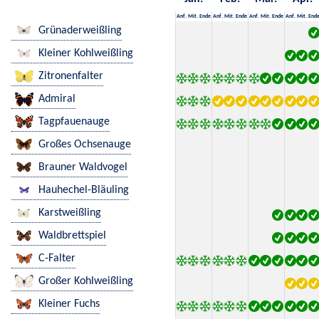
Anf.
Mit.
Ende
Anf.
Mit.
Ende
Anf.
Mit.
Ende
Anf.
Mit.
End
Grünaderweißling
Kleiner Kohlweißling
Zitronenfalter
Admiral
Tagpfauenauge
Großes Ochsenauge
Brauner Waldvogel
Hauhechel-Bläuling
Karstweißling
Waldbrettspiel
C-Falter
Großer Kohlweißling
Kleiner Fuchs