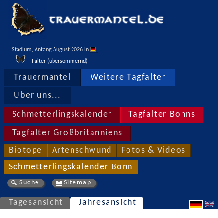
Stadium, Anfang August 2026 in 
Falter (übersommernd)
Trauermantel
Weitere Tagfalter
Über uns...
Schmetterlingskalender
Tagfalter Bonns
Tagfalter Großbritanniens
Biotope
Artenschwund
Fotos & Videos
Schmetterlingskalender Bonn
Suche
Sitemap
Tagesansicht
Jahresansicht