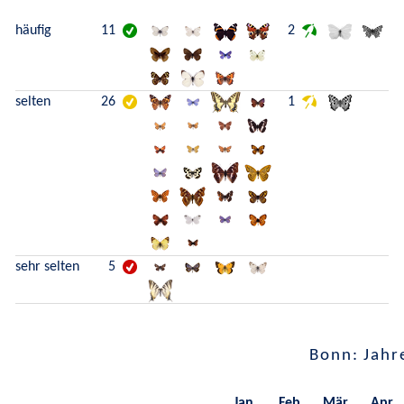
häufig
11
2
selten
26
1
sehr selten
5
Bonn: Jahr
Jan.
Feb.
Mär.
Apr.