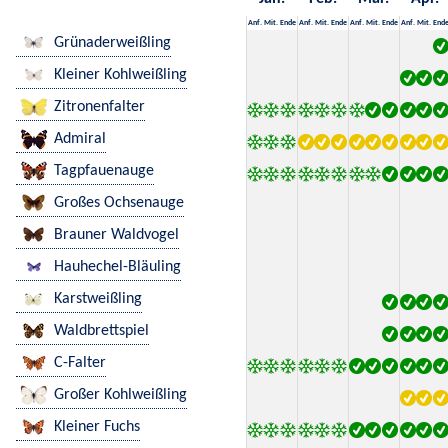
Anf.
Mit.
Ende
Anf.
Mit.
Ende
Anf.
Mit.
Ende
Anf.
Mit.
End
Grünaderweißling
Kleiner Kohlweißling
Zitronenfalter
Admiral
Tagpfauenauge
Großes Ochsenauge
Brauner Waldvogel
Hauhechel-Bläuling
Karstweißling
Waldbrettspiel
C-Falter
Großer Kohlweißling
Kleiner Fuchs