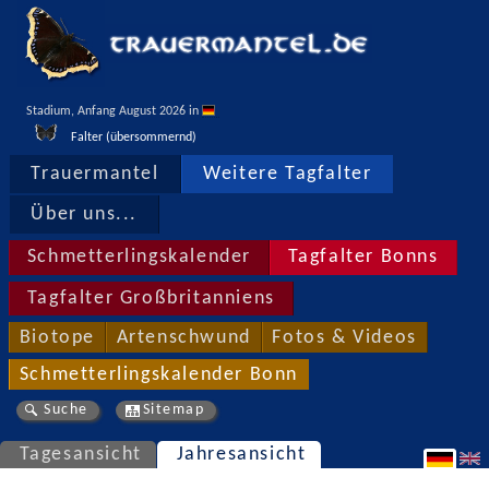
Stadium, Anfang August 2026 in 
Falter (übersommernd)
Trauermantel
Weitere Tagfalter
Über uns...
Schmetterlingskalender
Tagfalter Bonns
Tagfalter Großbritanniens
Biotope
Artenschwund
Fotos & Videos
Schmetterlingskalender Bonn
Suche
Sitemap
Tagesansicht
Jahresansicht