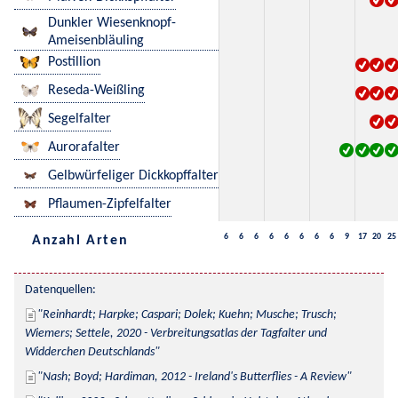
Dunkler Wiesenknopf-
Ameisenbläuling
Postillion
Reseda-Weißling
Segelfalter
Aurorafalter
Gelbwürfeliger Dickkopffalter
Pflaumen-Zipfelfalter
6
6
6
6
6
6
6
6
9
17
20
25
Anzahl Arten
Datenquellen:
Reinhardt; Harpke; Caspari; Dolek; Kuehn; Musche; Trusch; 
Wiemers; Settele, 2020 - Verbreitungsatlas der Tagfalter und 
Widderchen Deutschlands
Nash; Boyd; Hardiman, 2012 - Ireland's Butterflies - A Review