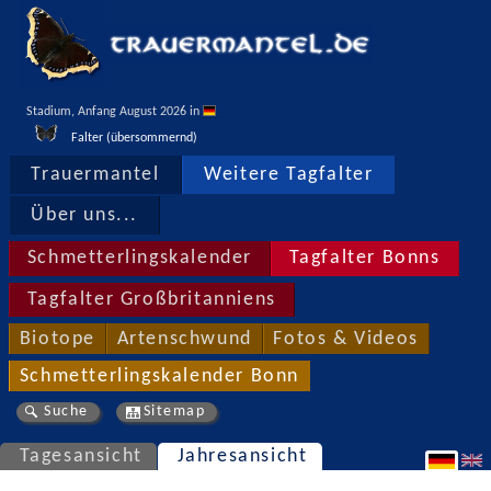
Stadium, Anfang August 2026 in 
Falter (übersommernd)
Trauermantel
Weitere Tagfalter
Über uns...
Schmetterlingskalender
Tagfalter Bonns
Tagfalter Großbritanniens
Biotope
Artenschwund
Fotos & Videos
Schmetterlingskalender Bonn
Suche
Sitemap
Tagesansicht
Jahresansicht