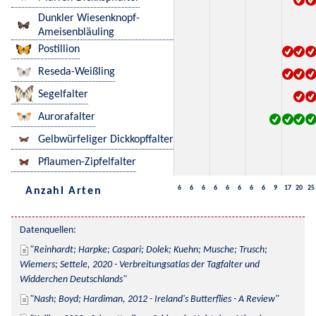
Dunkler Wiesenknopf-
Ameisenbläuling
Postillion
Reseda-Weißling
Segelfalter
Aurorafalter
Gelbwürfeliger Dickkopffalter
Pflaumen-Zipfelfalter
6
6
6
6
6
6
6
6
9
17
20
25
Anzahl Arten
Datenquellen:
Reinhardt; Harpke; Caspari; Dolek; Kuehn; Musche; Trusch; 
Wiemers; Settele, 2020 - Verbreitungsatlas der Tagfalter und 
Widderchen Deutschlands
Nash; Boyd; Hardiman, 2012 - Ireland's Butterflies - A Review