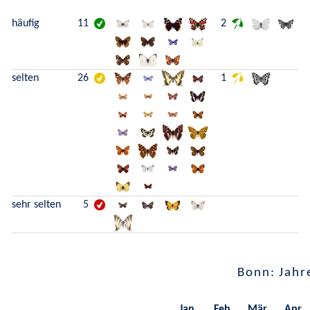
häufig
11
2
selten
26
1
sehr selten
5
Bonn: Jahr
Jan.
Feb.
Mär.
Apr.