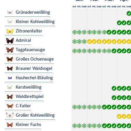
Anf.
Mit.
Ende
Anf.
Mit.
Ende
Anf.
Mit.
Ende
Anf.
Mit.
End
Grünaderweißling
Kleiner Kohlweißling
Zitronenfalter
Admiral
Tagpfauenauge
Großes Ochsenauge
Brauner Waldvogel
Hauhechel-Bläuling
Karstweißling
Waldbrettspiel
C-Falter
Großer Kohlweißling
Kleiner Fuchs