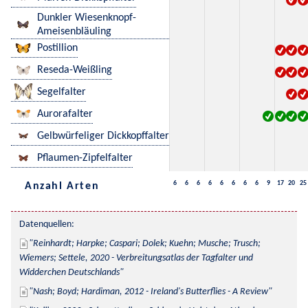
Dunkler Wiesenknopf-
Ameisenbläuling
Postillion
Reseda-Weißling
Segelfalter
Aurorafalter
Gelbwürfeliger Dickkopffalter
Pflaumen-Zipfelfalter
6
6
6
6
6
6
6
6
9
17
20
25
Anzahl Arten
Datenquellen:
Reinhardt; Harpke; Caspari; Dolek; Kuehn; Musche; Trusch; 
Wiemers; Settele, 2020 - Verbreitungsatlas der Tagfalter und 
Widderchen Deutschlands
Nash; Boyd; Hardiman, 2012 - Ireland's Butterflies - A Review