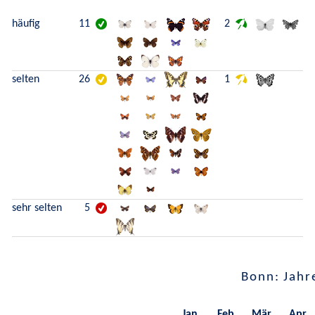
häufig
11
2
selten
26
1
sehr selten
5
Bonn: Jahr
Jan.
Feb.
Mär.
Apr.