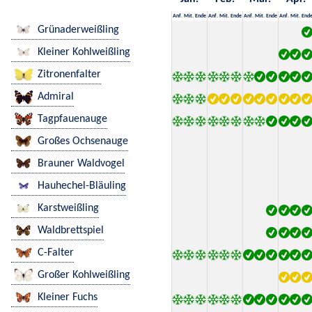
Anf.
Mit.
Ende
Anf.
Mit.
Ende
Anf.
Mit.
Ende
Anf.
Mit.
End
Grünaderweißling
Kleiner Kohlweißling
Zitronenfalter
Admiral
Tagpfauenauge
Großes Ochsenauge
Brauner Waldvogel
Hauhechel-Bläuling
Karstweißling
Waldbrettspiel
C-Falter
Großer Kohlweißling
Kleiner Fuchs