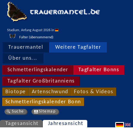
Stadium, Anfang August 2026 in 
Falter (übersommernd)
Trauermantel
Weitere Tagfalter
Über uns...
Schmetterlingskalender
Tagfalter Bonns
Tagfalter Großbritanniens
Biotope
Artenschwund
Fotos & Videos
Schmetterlingskalender Bonn
Suche
Sitemap
Tagesansicht
Jahresansicht