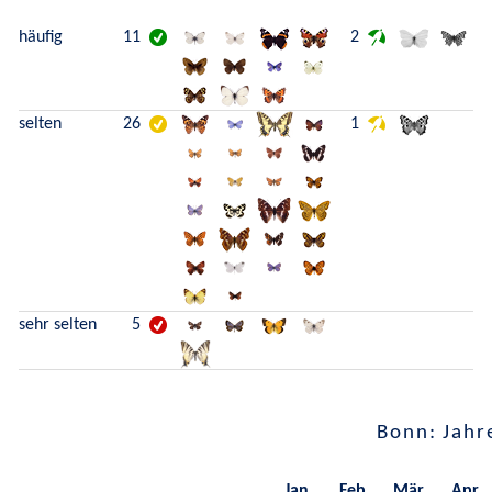
häufig
11
2
selten
26
1
sehr selten
5
Bonn: Jahr
Jan.
Feb.
Mär.
Apr.