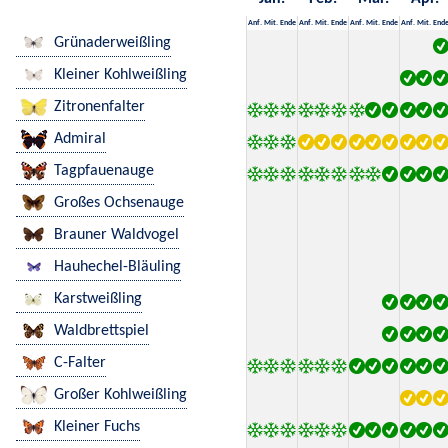
Anf.
Mit.
Ende
Anf.
Mit.
Ende
Anf.
Mit.
Ende
Anf.
Mit.
End
Grünaderweißling
Kleiner Kohlweißling
Zitronenfalter
Admiral
Tagpfauenauge
Großes Ochsenauge
Brauner Waldvogel
Hauhechel-Bläuling
Karstweißling
Waldbrettspiel
C-Falter
Großer Kohlweißling
Kleiner Fuchs