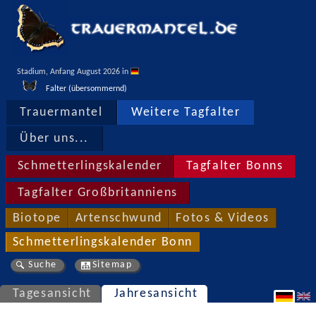
Stadium, Anfang August 2026 in 
Falter (übersommernd)
Trauermantel
Weitere Tagfalter
Über uns...
Schmetterlingskalender
Tagfalter Bonns
Tagfalter Großbritanniens
Biotope
Artenschwund
Fotos & Videos
Schmetterlingskalender Bonn
Suche
Sitemap
Tagesansicht
Jahresansicht