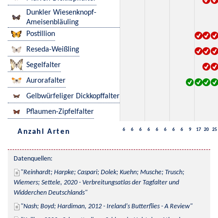
Dunkler Wiesenknopf-
Ameisenbläuling
Postillion
Reseda-Weißling
Segelfalter
Aurorafalter
Gelbwürfeliger Dickkopffalter
Pflaumen-Zipfelfalter
6
6
6
6
6
6
6
6
9
17
20
25
Anzahl Arten
Datenquellen:
Reinhardt; Harpke; Caspari; Dolek; Kuehn; Musche; Trusch; 
Wiemers; Settele, 2020 - Verbreitungsatlas der Tagfalter und 
Widderchen Deutschlands
Nash; Boyd; Hardiman, 2012 - Ireland's Butterflies - A Review