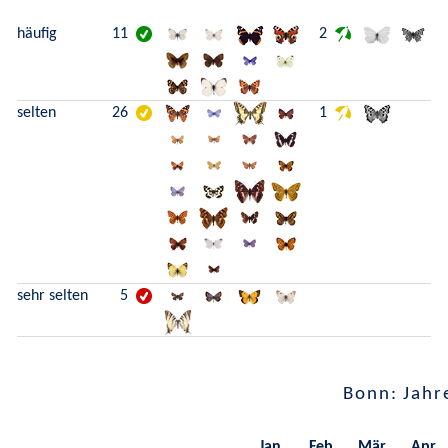
häufig
11
2
selten
26
1
sehr selten
5
Bonn: Jahr
Jan.
Feb.
Mär.
Apr.