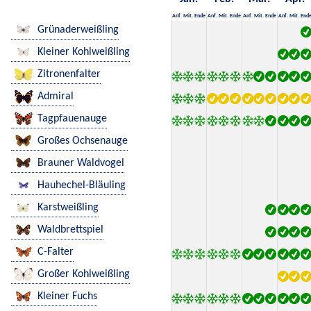
Anf.
Mit.
Ende
Anf.
Mit.
Ende
Anf.
Mit.
Ende
Anf.
Mit.
End
Grünaderweißling
Kleiner Kohlweißling
Zitronenfalter
Admiral
Tagpfauenauge
Großes Ochsenauge
Brauner Waldvogel
Hauhechel-Bläuling
Karstweißling
Waldbrettspiel
C-Falter
Großer Kohlweißling
Kleiner Fuchs