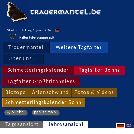
Stadium, Anfang August 2026 in 
Falter (übersommernd)
Trauermantel
Weitere Tagfalter
Über uns...
Schmetterlingskalender
Tagfalter Bonns
Tagfalter Großbritanniens
Biotope
Artenschwund
Fotos & Videos
Schmetterlingskalender Bonn
Suche
Sitemap
Tagesansicht
Jahresansicht