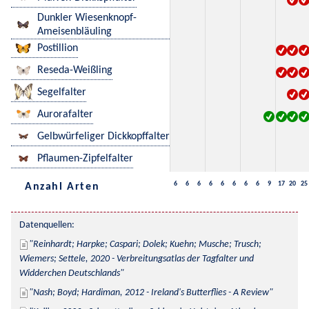
Dunkler Wiesenknopf-
Ameisenbläuling
Postillion
Reseda-Weißling
Segelfalter
Aurorafalter
Gelbwürfeliger Dickkopffalter
Pflaumen-Zipfelfalter
6
6
6
6
6
6
6
6
9
17
20
25
Anzahl Arten
Datenquellen:
Reinhardt; Harpke; Caspari; Dolek; Kuehn; Musche; Trusch; 
Wiemers; Settele, 2020 - Verbreitungsatlas der Tagfalter und 
Widderchen Deutschlands
Nash; Boyd; Hardiman, 2012 - Ireland's Butterflies - A Review