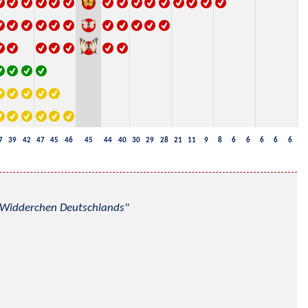
7
39
42
47
45
46
45
44
40
30
29
28
21
11
9
8
6
6
6
6
6
nd Widderchen Deutschlands