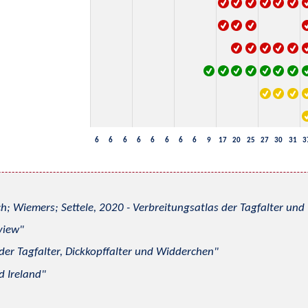
6
6
6
6
6
6
6
6
9
17
20
25
27
30
31
3
h; Wiemers; Settele, 2020 - Verbreitungsatlas der Tagfalter u
view
 der Tagfalter, Dickkopffalter und Widderchen
d Ireland