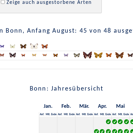
Zeige auch ausgestorbene Arten
n Bonn, Anfang August: 45 von 48 ausg
Bonn: Jahresübersicht
Jan.
Feb.
Mär.
Apr.
Mai
Anf.
Mit.
Ende
Anf.
Mit.
Ende
Anf.
Mit.
Ende
Anf.
Mit.
Ende
Anf.
Mit.
Ende
An