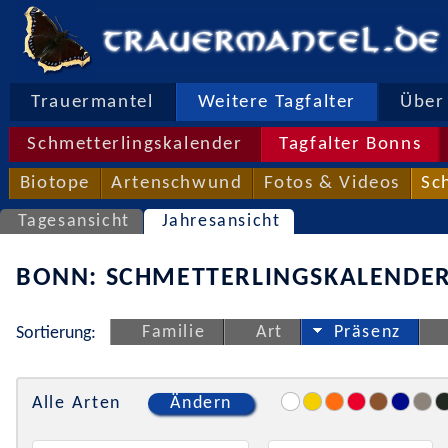
Trauermantel
Weitere Tagfalter
Über 
Schmetterlingskalender
Tagfalter Bonns
Biotope
Artenschwund
Fotos & Videos
Sc
Tagesansicht
Jahresansicht
BONN: SCHMETTERLINGSKALENDER
Familie
Art
Präsenz
Sortierung:
Alle Arten
Ändern