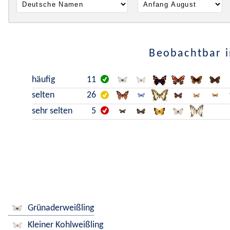
Beobachtbar i
häufig
11
selten
26
sehr selten
5
Grünaderweißling
Kleiner Kohlweißling