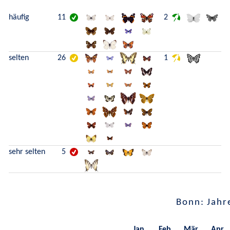
häufig
11
2
selten
26
1
sehr selten
5
Bonn: Jahr
Jan.
Feb.
Mär.
Apr.