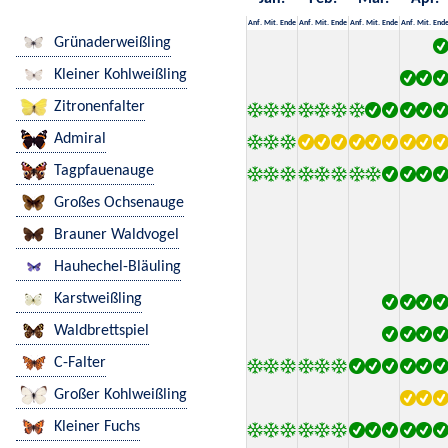
Anf.
Mit.
Ende
Anf.
Mit.
Ende
Anf.
Mit.
Ende
Anf.
Mit.
End
Grünaderweißling
Kleiner Kohlweißling
Zitronenfalter
Admiral
Tagpfauenauge
Großes Ochsenauge
Brauner Waldvogel
Hauhechel-Bläuling
Karstweißling
Waldbrettspiel
C-Falter
Großer Kohlweißling
Kleiner Fuchs