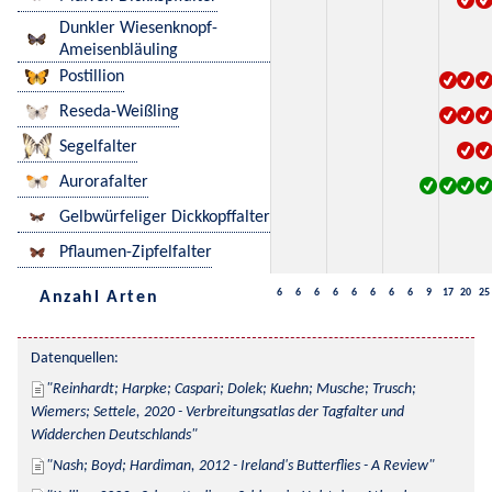
Dunkler Wiesenknopf-
Ameisenbläuling
Postillion
Reseda-Weißling
Segelfalter
Aurorafalter
Gelbwürfeliger Dickkopffalter
Pflaumen-Zipfelfalter
6
6
6
6
6
6
6
6
9
17
20
25
Anzahl Arten
Datenquellen:
Reinhardt; Harpke; Caspari; Dolek; Kuehn; Musche; Trusch; 
Wiemers; Settele, 2020 - Verbreitungsatlas der Tagfalter und 
Widderchen Deutschlands
Nash; Boyd; Hardiman, 2012 - Ireland's Butterflies - A Review