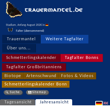
Stadium, Anfang August 2026 in 
Falter (übersommernd)
Trauermantel
Weitere Tagfalter
Über uns...
Schmetterlingskalender
Tagfalter Bonns
Tagfalter Großbritanniens
Biotope
Artenschwund
Fotos & Videos
Schmetterlingskalender Bonn
Suche
Sitemap
Tagesansicht
Jahresansicht