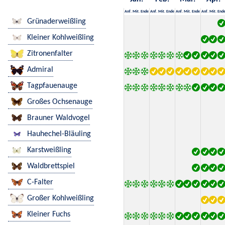
Anf.
Mit.
Ende
Anf.
Mit.
Ende
Anf.
Mit.
Ende
Anf.
Mit.
End
Grünaderweißling
Kleiner Kohlweißling
Zitronenfalter
Admiral
Tagpfauenauge
Großes Ochsenauge
Brauner Waldvogel
Hauhechel-Bläuling
Karstweißling
Waldbrettspiel
C-Falter
Großer Kohlweißling
Kleiner Fuchs