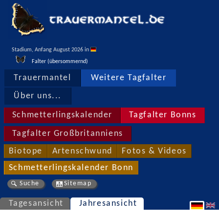
Stadium, Anfang August 2026 in 
Falter (übersommernd)
Trauermantel
Weitere Tagfalter
Über uns...
Schmetterlingskalender
Tagfalter Bonns
Tagfalter Großbritanniens
Biotope
Artenschwund
Fotos & Videos
Schmetterlingskalender Bonn
Suche
Sitemap
Tagesansicht
Jahresansicht