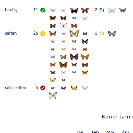
häufig
11
2
selten
26
1
sehr selten
5
Bonn: Jahr
Jan.
Feb.
Mär.
Apr.