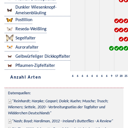
Dunkler Wiesenknopf-
Ameisenbläuling
Postillion
Reseda-Weißling
Segelfalter
Aurorafalter
Gelbwürfeliger Dickkopffalter
Pflaumen-Zipfelfalter
6
6
6
6
6
6
6
6
9
17
20
25
Anzahl Arten
Datenquellen:
Reinhardt; Harpke; Caspari; Dolek; Kuehn; Musche; Trusch; 
Wiemers; Settele, 2020 - Verbreitungsatlas der Tagfalter und 
Widderchen Deutschlands
Nash; Boyd; Hardiman, 2012 - Ireland's Butterflies - A Review