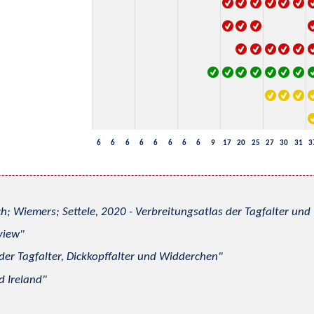
6
6
6
6
6
6
6
6
9
17
20
25
27
30
31
3
h; Wiemers; Settele, 2020 - Verbreitungsatlas der Tagfalter u
view
 der Tagfalter, Dickkopffalter und Widderchen
d Ireland