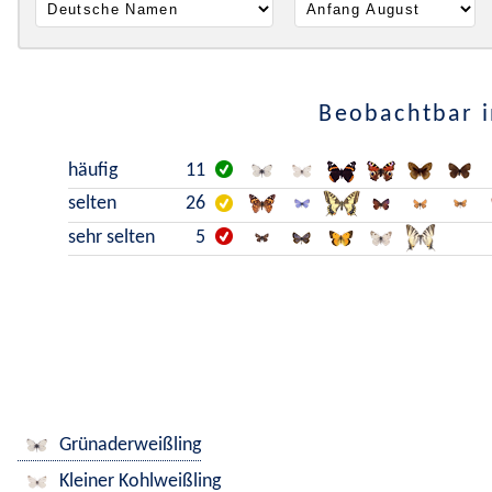
Beobachtbar i
häufig
11
selten
26
sehr selten
5
Grünaderweißling
Kleiner Kohlweißling