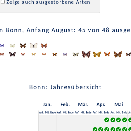
Zeige auch ausgestorbene Arten
n Bonn, Anfang August: 45 von 48 ausg
Bonn: Jahresübersicht
Jan.
Feb.
Mär.
Apr.
Mai
Anf.
Mit.
Ende
Anf.
Mit.
Ende
Anf.
Mit.
Ende
Anf.
Mit.
Ende
Anf.
Mit.
Ende
An