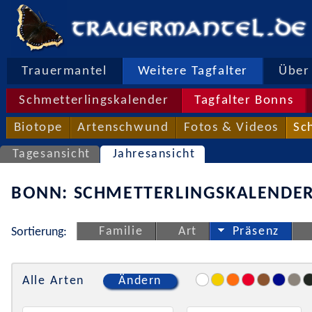
Trauermantel
Weitere Tagfalter
Über 
Schmetterlingskalender
Tagfalter Bonns
Biotope
Artenschwund
Fotos & Videos
Sc
Tagesansicht
Jahresansicht
BONN: SCHMETTERLINGSKALENDER
Familie
Art
Präsenz
Sortierung:
Alle Arten
Ändern