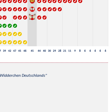
7
39
42
47
45
46
45
44
40
30
29
28
21
11
9
8
6
6
6
6
6
nd Widderchen Deutschlands