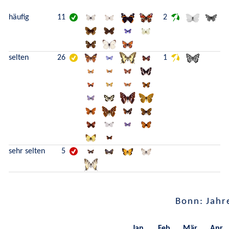
häufig
11
2
selten
26
1
sehr selten
5
Bonn: Jahr
Jan.
Feb.
Mär.
Apr.