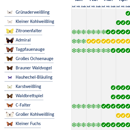
Anf.
Mit.
Ende
Anf.
Mit.
Ende
Anf.
Mit.
Ende
Anf.
Mit.
End
Grünaderweißling
Kleiner Kohlweißling
Zitronenfalter
Admiral
Tagpfauenauge
Großes Ochsenauge
Brauner Waldvogel
Hauhechel-Bläuling
Karstweißling
Waldbrettspiel
C-Falter
Großer Kohlweißling
Kleiner Fuchs