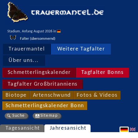
Stadium, Anfang August 2026 in 
Falter (übersommernd)
Trauermantel
Weitere Tagfalter
Über uns...
Schmetterlingskalender
Tagfalter Bonns
Tagfalter Großbritanniens
Biotope
Artenschwund
Fotos & Videos
Schmetterlingskalender Bonn
Suche
Sitemap
Tagesansicht
Jahresansicht