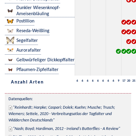
Dunkler Wiesenknopf-
Ameisenbläuling
Postillion
Reseda-Weißling
Segelfalter
Aurorafalter
Gelbwürfeliger Dickkopffalter
Pflaumen-Zipfelfalter
6
6
6
6
6
6
6
6
9
17
20
25
Anzahl Arten
Datenquellen:
Reinhardt; Harpke; Caspari; Dolek; Kuehn; Musche; Trusch; 
Wiemers; Settele, 2020 - Verbreitungsatlas der Tagfalter und 
Widderchen Deutschlands
Nash; Boyd; Hardiman, 2012 - Ireland's Butterflies - A Review