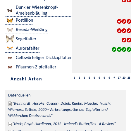
Dunkler Wiesenknopf-
Ameisenbläuling
Postillion
Reseda-Weißling
Segelfalter
Aurorafalter
Gelbwürfeliger Dickkopffalter
Pflaumen-Zipfelfalter
6
6
6
6
6
6
6
6
9
17
20
25
Anzahl Arten
Datenquellen:
Reinhardt; Harpke; Caspari; Dolek; Kuehn; Musche; Trusch; 
Wiemers; Settele, 2020 - Verbreitungsatlas der Tagfalter und 
Widderchen Deutschlands
Nash; Boyd; Hardiman, 2012 - Ireland's Butterflies - A Review