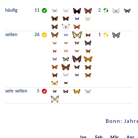
häufig
11
2
selten
26
1
sehr selten
5
Bonn: Jahr
Jan.
Feb.
Mär.
Apr.