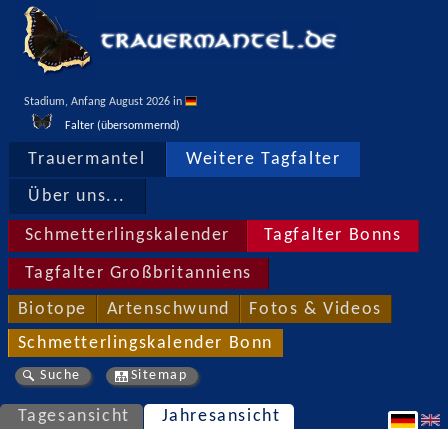
Stadium, Anfang August 2026 in 
Falter (übersommernd)
Trauermantel
Weitere Tagfalter
Über uns...
Schmetterlingskalender
Tagfalter Bonns
Tagfalter Großbritanniens
Biotope
Artenschwund
Fotos & Videos
Schmetterlingskalender Bonn
Suche
Sitemap
Tagesansicht
Jahresansicht