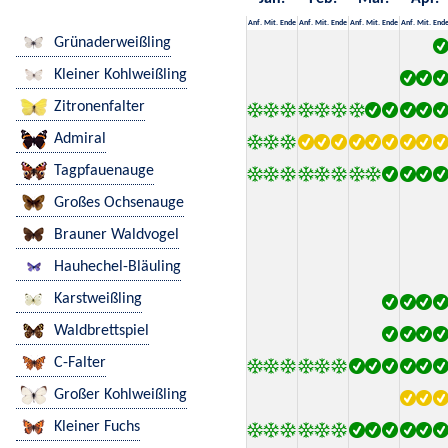
Anf.
Mit.
Ende
Anf.
Mit.
Ende
Anf.
Mit.
Ende
Anf.
Mit.
End
Grünaderweißling
Kleiner Kohlweißling
Zitronenfalter
Admiral
Tagpfauenauge
Großes Ochsenauge
Brauner Waldvogel
Hauhechel-Bläuling
Karstweißling
Waldbrettspiel
C-Falter
Großer Kohlweißling
Kleiner Fuchs