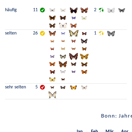
häufig
11
2
selten
26
1
sehr selten
5
Bonn: Jahr
Jan.
Feb.
Mär.
Apr.