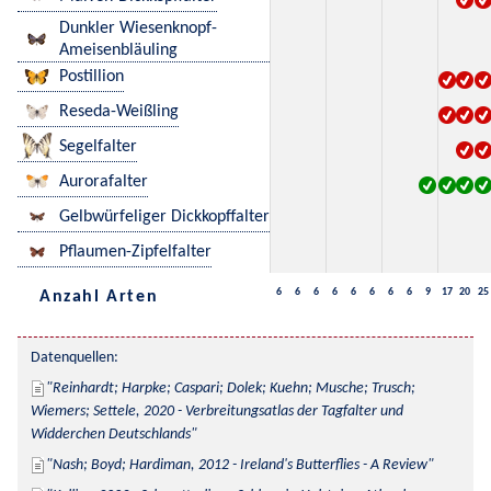
Dunkler Wiesenknopf-
Ameisenbläuling
Postillion
Reseda-Weißling
Segelfalter
Aurorafalter
Gelbwürfeliger Dickkopffalter
Pflaumen-Zipfelfalter
6
6
6
6
6
6
6
6
9
17
20
25
Anzahl Arten
Datenquellen:
Reinhardt; Harpke; Caspari; Dolek; Kuehn; Musche; Trusch; 
Wiemers; Settele, 2020 - Verbreitungsatlas der Tagfalter und 
Widderchen Deutschlands
Nash; Boyd; Hardiman, 2012 - Ireland's Butterflies - A Review