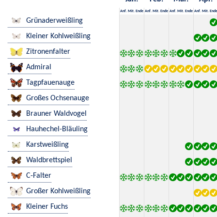
Anf.
Mit.
Ende
Anf.
Mit.
Ende
Anf.
Mit.
Ende
Anf.
Mit.
End
Grünaderweißling
Kleiner Kohlweißling
Zitronenfalter
Admiral
Tagpfauenauge
Großes Ochsenauge
Brauner Waldvogel
Hauhechel-Bläuling
Karstweißling
Waldbrettspiel
C-Falter
Großer Kohlweißling
Kleiner Fuchs