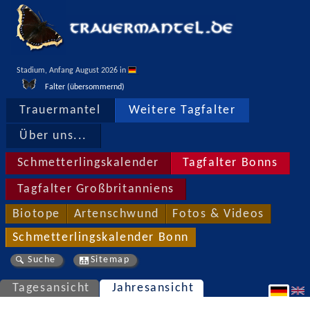
Stadium, Anfang August 2026 in 
Falter (übersommernd)
Trauermantel
Weitere Tagfalter
Über uns...
Schmetterlingskalender
Tagfalter Bonns
Tagfalter Großbritanniens
Biotope
Artenschwund
Fotos & Videos
Schmetterlingskalender Bonn
Suche
Sitemap
Tagesansicht
Jahresansicht