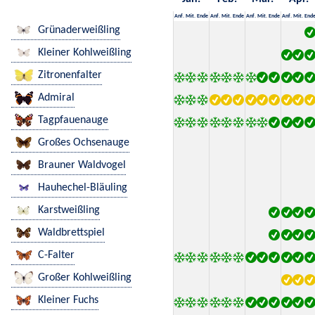
Anf.
Mit.
Ende
Anf.
Mit.
Ende
Anf.
Mit.
Ende
Anf.
Mit.
End
Grünaderweißling
Kleiner Kohlweißling
Zitronenfalter
Admiral
Tagpfauenauge
Großes Ochsenauge
Brauner Waldvogel
Hauhechel-Bläuling
Karstweißling
Waldbrettspiel
C-Falter
Großer Kohlweißling
Kleiner Fuchs