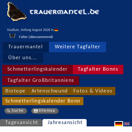
Stadium, Anfang August 2026 in 
Falter (übersommernd)
Trauermantel
Weitere Tagfalter
Über uns...
Schmetterlingskalender
Tagfalter Bonns
Tagfalter Großbritanniens
Biotope
Artenschwund
Fotos & Videos
Schmetterlingskalender Bonn
Suche
Sitemap
Tagesansicht
Jahresansicht