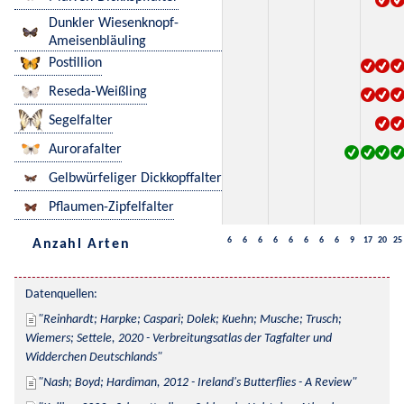
Dunkler Wiesenknopf-
Ameisenbläuling
Postillion
Reseda-Weißling
Segelfalter
Aurorafalter
Gelbwürfeliger Dickkopffalter
Pflaumen-Zipfelfalter
6
6
6
6
6
6
6
6
9
17
20
25
Anzahl Arten
Datenquellen:
Reinhardt; Harpke; Caspari; Dolek; Kuehn; Musche; Trusch; 
Wiemers; Settele, 2020 - Verbreitungsatlas der Tagfalter und 
Widderchen Deutschlands
Nash; Boyd; Hardiman, 2012 - Ireland's Butterflies - A Review