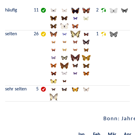
häufig
11
2
selten
26
1
sehr selten
5
Bonn: Jahr
Jan.
Feb.
Mär.
Apr.