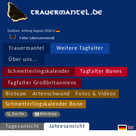
Stadium, Anfang August 2026 in 
Falter (übersommernd)
Trauermantel
Weitere Tagfalter
Über uns...
Schmetterlingskalender
Tagfalter Bonns
Tagfalter Großbritanniens
Biotope
Artenschwund
Fotos & Videos
Schmetterlingskalender Bonn
Suche
Sitemap
Tagesansicht
Jahresansicht