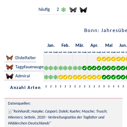
häufig
2
Bonn: Jahresübe
Jan.
Feb.
Mär.
Apr.
Mai
Jun.
Anf.
Mit.
Ende
Anf.
Mit.
Ende
Anf.
Mit.
Ende
Anf.
Mit.
Ende
Anf.
Mit.
Ende
Anf.
Mit.
E
Distelfalter
Tagpfauenauge
Admiral
2
2
2
2
2
2
2
2
2
2
2
3
3
3
3
3
3
Anzahl Arten
Datenquellen:
Reinhardt; Harpke; Caspari; Dolek; Kuehn; Musche; Trusch; 
Wiemers; Settele, 2020 - Verbreitungsatlas der Tagfalter und 
Widderchen Deutschlands