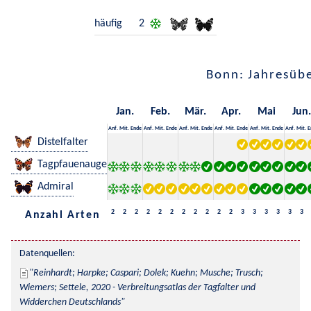
häufig
2
Bonn: Jahresübe
Jan.
Feb.
Mär.
Apr.
Mai
Jun.
Anf.
Mit.
Ende
Anf.
Mit.
Ende
Anf.
Mit.
Ende
Anf.
Mit.
Ende
Anf.
Mit.
Ende
Anf.
Mit.
E
Distelfalter
Tagpfauenauge
Admiral
2
2
2
2
2
2
2
2
2
2
2
3
3
3
3
3
3
Anzahl Arten
Datenquellen:
Reinhardt; Harpke; Caspari; Dolek; Kuehn; Musche; Trusch; 
Wiemers; Settele, 2020 - Verbreitungsatlas der Tagfalter und 
Widderchen Deutschlands