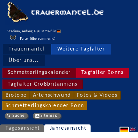
Stadium, Anfang August 2026 in 
Falter (übersommernd)
Trauermantel
Weitere Tagfalter
Über uns...
Schmetterlingskalender
Tagfalter Bonns
Tagfalter Großbritanniens
Biotope
Artenschwund
Fotos & Videos
Schmetterlingskalender Bonn
Suche
Sitemap
Tagesansicht
Jahresansicht