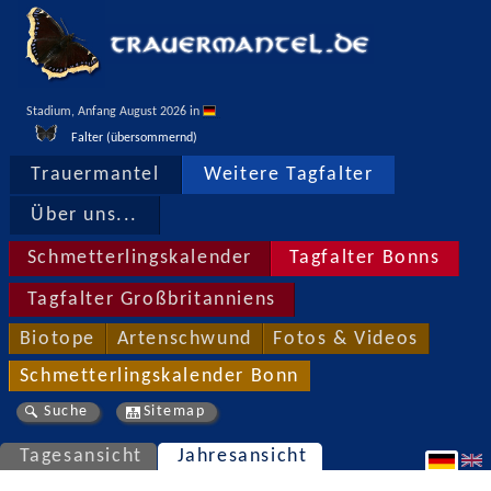
Stadium, Anfang August 2026 in 
Falter (übersommernd)
Trauermantel
Weitere Tagfalter
Über uns...
Schmetterlingskalender
Tagfalter Bonns
Tagfalter Großbritanniens
Biotope
Artenschwund
Fotos & Videos
Schmetterlingskalender Bonn
Suche
Sitemap
Tagesansicht
Jahresansicht