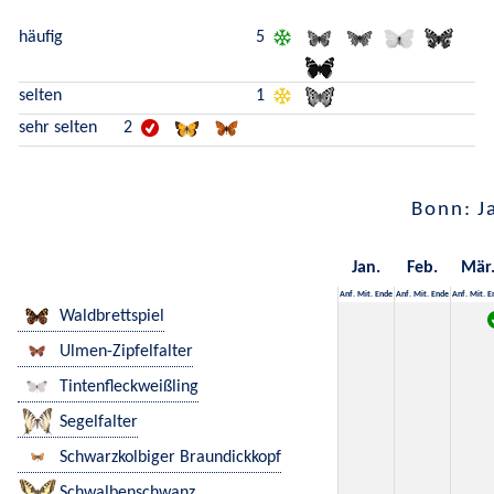
häufig
5
selten
1
sehr selten
2
Bonn: J
Jan.
Feb.
Mär
Anf.
Mit.
Ende
Anf.
Mit.
Ende
Anf.
Mit.
E
Waldbrettspiel
Ulmen-Zipfelfalter
Tintenfleckweißling
Segelfalter
Schwarzkolbiger Braundickkopf
Schwalbenschwanz