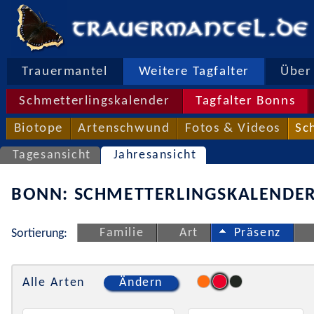
Trauermantel
Weitere Tagfalter
Über 
Schmetterlingskalender
Tagfalter Bonns
Biotope
Artenschwund
Fotos & Videos
Sc
Tagesansicht
Jahresansicht
BONN: SCHMETTERLINGSKALENDER
Familie
Art
Präsenz
Sortierung:
Alle Arten
Ändern