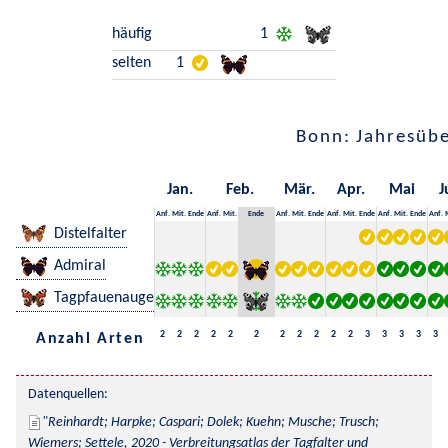
häufig
1
selten
1
Bonn: Jahresübe
Jan.
Feb.
Mär.
Apr.
Mai
J
Anf.
Mit.
Ende
Anf.
Mit.
Ende
Anf.
Mit.
Ende
Anf.
Mit.
Ende
Anf.
Mit.
Ende
Anf.
Distelfalter
Admiral
Tagpfauenauge
2
2
2
2
2
2
2
2
2
2
2
3
3
3
3
3
Anzahl Arten
Datenquellen:
Reinhardt; Harpke; Caspari; Dolek; Kuehn; Musche; Trusch; 
Wiemers; Settele, 2020 - Verbreitungsatlas der Tagfalter und 