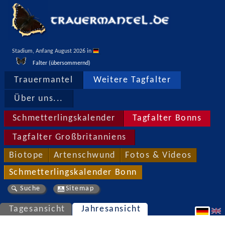
Stadium, Anfang August 2026 in 
Falter (übersommernd)
Trauermantel
Weitere Tagfalter
Über uns...
Schmetterlingskalender
Tagfalter Bonns
Tagfalter Großbritanniens
Biotope
Artenschwund
Fotos & Videos
Schmetterlingskalender Bonn
Suche
Sitemap
Tagesansicht
Jahresansicht