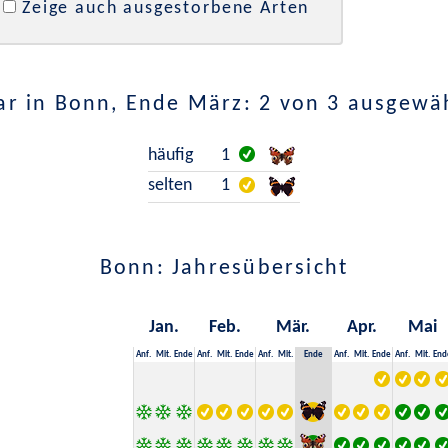
Zeige auch ausgestorbene Arten
r in Bonn, Ende März: 2 von 3 ausgewä
häufig
1
selten
1
Bonn: Jahresübersicht
Jan.
Feb.
Mär.
Apr.
Mai
Anf.
Mit.
Ende
Anf.
Mit.
Ende
Anf.
Mit.
Ende
Anf.
Mit.
Ende
Anf.
Mit.
End