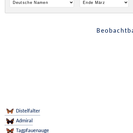
Beobachtba
Distelfalter
Admiral
Tagpfauenauge