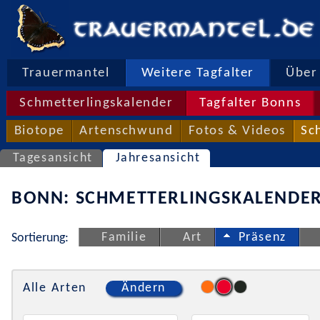
Trauermantel
Weitere Tagfalter
Über 
Schmetterlingskalender
Tagfalter Bonns
Biotope
Artenschwund
Fotos & Videos
Sc
Tagesansicht
Jahresansicht
BONN: SCHMETTERLINGSKALENDER
Familie
Art
Präsenz
Sortierung:
Alle Arten
Ändern