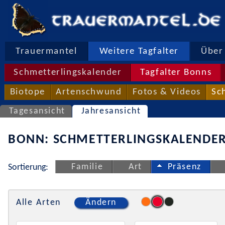
Trauermantel
Weitere Tagfalter
Über 
Schmetterlingskalender
Tagfalter Bonns
Biotope
Artenschwund
Fotos & Videos
Sc
Tagesansicht
Jahresansicht
BONN: SCHMETTERLINGSKALENDER
Familie
Art
Präsenz
Sortierung:
Alle Arten
Ändern