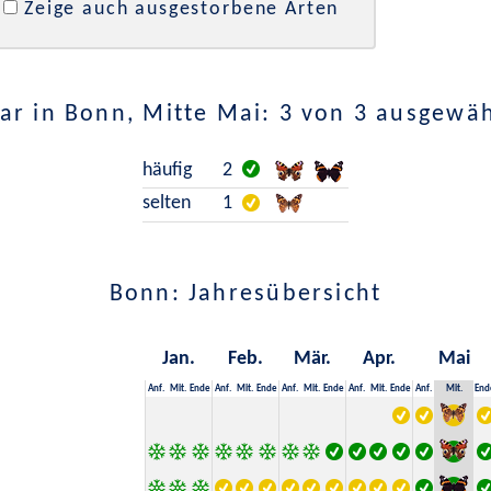
Zeige auch ausgestorbene Arten
r in Bonn, Mitte Mai: 3 von 3 ausgewä
häufig
2
selten
1
Bonn: Jahresübersicht
Jan.
Feb.
Mär.
Apr.
Mai
Anf.
Mit.
Ende
Anf.
Mit.
Ende
Anf.
Mit.
Ende
Anf.
Mit.
Ende
Anf.
Mit.
End